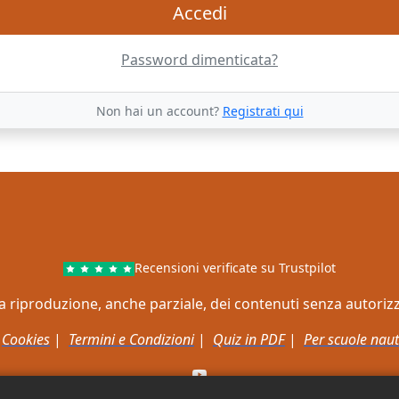
Accedi
Password dimenticata?
Non hai un account?
Registrati qui
Recensioni verificate su Trustpilot
ata la riproduzione, anche parziale, dei contenuti senza autori
|
Cookies
|
Termini e Condizioni
|
Quiz in PDF
|
Per scuole naut