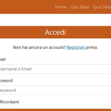
Home
Quiz Base
Quiz Vela
Accedi
Non hai ancora un account?
Registrati
prima.
ail
ssword
Ricordami