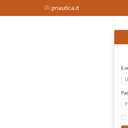
pnautica.it
E-m
Pa