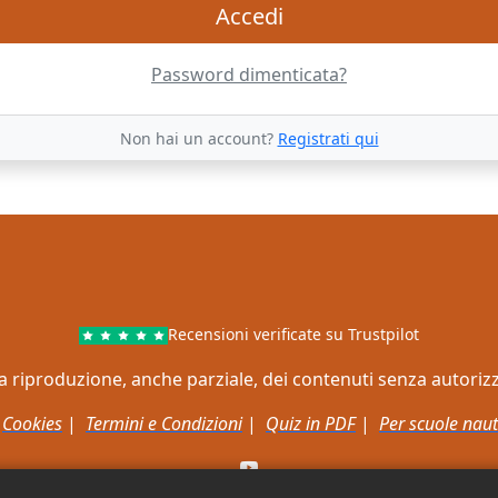
Accedi
Password dimenticata?
Non hai un account?
Registrati qui
Recensioni verificate su Trustpilot
ata la riproduzione, anche parziale, dei contenuti senza autori
|
Cookies
|
Termini e Condizioni
|
Quiz in PDF
|
Per scuole naut