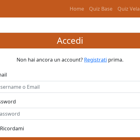
Home
Quiz Base
Quiz Vela
Accedi
Non hai ancora un account?
Registrati
prima.
ail
ssword
Ricordami