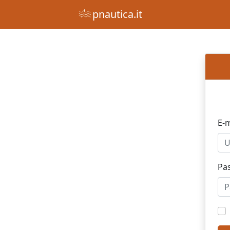
pnautica.it
E-m
Pa