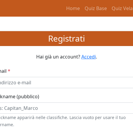
Home
Quiz Base
Quiz Vela
Registrati
Hai già un account?
Accedi
.
mail
*
ckname (pubblico)
nickname apparirà nelle classifiche. Lascia vuoto per usare il tuo
rname.