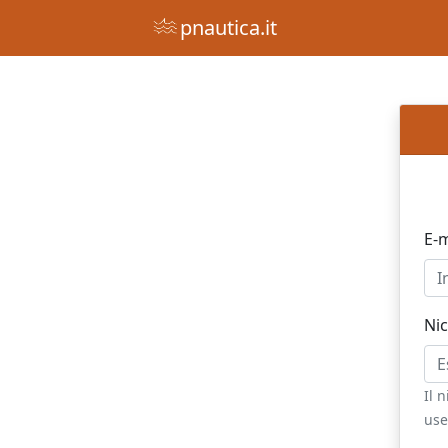
pnautica.it
E-
Ni
Il 
use