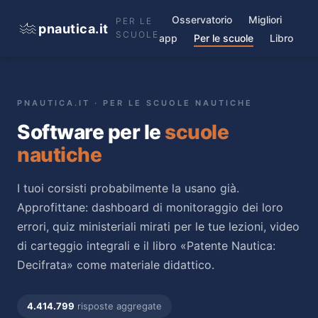
Osservatorio
Migliori
PER LE
pnautica.it
SCUOLE
app
Per le scuole
Libro
PNAUTICA.IT · PER LE SCUOLE NAUTICHE
Software per le
scuole
nautiche
I tuoi corsisti probabilmente la usano già.
Approfittane: dashboard di monitoraggio dei loro
errori, quiz ministeriali mirati per le tue lezioni, video
di carteggio integrali e il libro «Patente Nautica:
Decifrata» come materiale didattico.
4.414.799
risposte aggregate