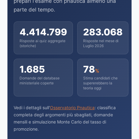
prepari l'esame con pnautica almeno una
parte del tempo.
4.414.799
283.068
Risposte ai quiz aggregate
Risposte nel mese di
(storiche)
Luglio 2026
1.685
78
%
Domande del database
Stima candidati che
ministeriale coperte
supererebbero la
teoria oggi
Vedi i dettagli sull'
Osservatorio Pnautica
: classifica
completa degli argomenti più sbagliati, domande
mensili e simulazione Monte Carlo del tasso di
promozione.