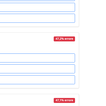
47,2% errore
47,1% errore