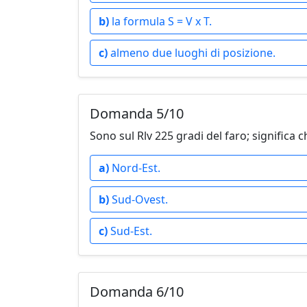
b)
la formula S = V x T.
c)
almeno due luoghi di posizione.
Domanda 5/10
Sono sul Rlv 225 gradi del faro; significa ch
a)
Nord-Est.
b)
Sud-Ovest.
c)
Sud-Est.
Domanda 6/10