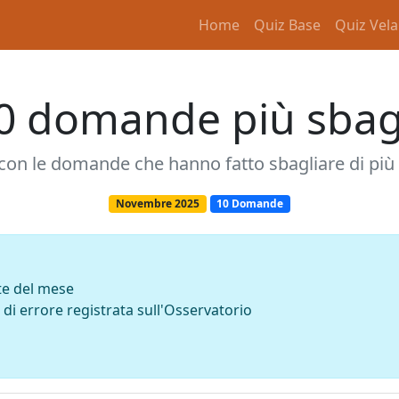
Home
Quiz Base
Quiz Vela
0 domande più sbag
a con le domande che hanno fatto sbagliare di p
Novembre 2025
10 Domande
te del mese
i errore registrata sull'Osservatorio