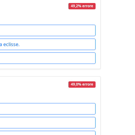
49,2% errore
 eclisse.
49,0% errore