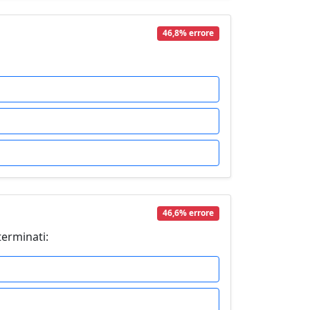
46,8% errore
46,6% errore
terminati: