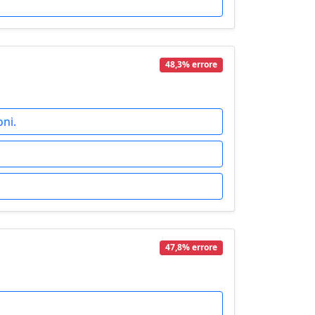
48,3% errore
oni.
47,8% errore