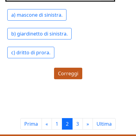
a) mascone di sinistra.
b) giardinetto di sinistra.
c) dritto di prora.
Correggi
Prima
«
1
2
3
»
Ultima