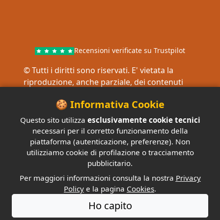
Recensioni verificate su Trustpilot
© Tutti i diritti sono riservati. E' vietata la
riproduzione, anche parziale, dei contenuti
senza autorizzazione scritta da parte di
🍪 Informativa Cookie
pnautica
Questo sito utilizza
esclusivamente cookie tecnici
2022- 2026 pnautica.it |
Privacy Policy
|
necessari per il corretto funzionamento della
Cookies
|
Termini e Condizioni
|
Quiz in PDF
|
piattaforma (autenticazione, preferenze). Non
Per scuole nautiche
utilizziamo cookie di profilazione o tracciamento
pubblicitario.
Per maggiori informazioni consulta la nostra
Privacy
Policy
e la pagina
Cookies
.
Ho capito